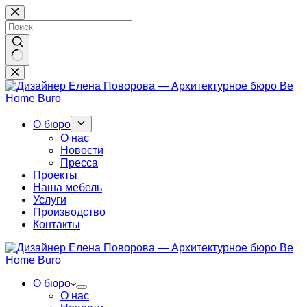
Перейти
к
сути
Ничего
не
найдено
О бюро
О нас
Новости
Пресса
Проекты
Наша мебель
Услуги
Производство
Контакты
О бюро
О нас