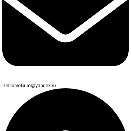
BeHomeBuro@yandex.ru